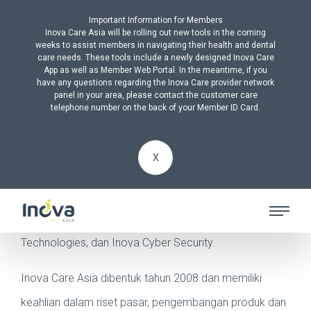
Important Information for Members
Inova Care Asia will be rolling out new tools in the coming
weeks to assist members in navigating their health and dental
care needs. These tools include a newly designed Inova Care
App as well as Member Web Portal. In the meantime, if you
have any questions regarding the Inova Care provider network
Sebuah Perusahaan
panel in your area, please contact the customer care
telephone number on the back of your Member ID Card.
Optimalisasi Pendapatan
dan Solusi
X
Inova International didirikan tahun 2002 dan merupakan
perusahaan induk dari Inova Care, Inova Digital
Technologies, dan Inova Cyber Security.
Inova Care Asia dibentuk tahun 2008 dan memiliki
keahlian dalam riset pasar, pengembangan produk dan