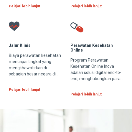
seluruh wilayah. Kami
keamanan pada teknologi
Pelajari lebih lanjut
Pelajari lebih lanjut
mengelola berbagai paket
informasinya. Saat ini, di
benefit yang mencakup
dunia terdapat peningkatan
berbagai pilihan termasuk
jumlah pembelian dan
layanan medis, gigi, mata,
layanan transaksi online
gaya hidup dan layanan
yang menimbulkan
tambahan lainnya.
peningkatan risiko
Jalur Klinis
Perawatan Kesehatan
pelanggaran data.
Online
Biaya perawatan kesehatan
Program Perawatan
mencapai tingkat yang
Kesehatan Online Inova
mengkhawatirkan di
adalah solusi digital end-to-
sebagian besar negara di
end, menghubungkan para
dunia. Saat ini, sebagian
peserta, dokter, penyedia
besar manajemen mutu
Pelajari lebih lanjut
layanan kesehatan
dihasilkan berdasarkan
Pelajari lebih lanjut
tambahan, apotek, dan
asumsi retrospektif yang
asuransi bekerja sama
kemampuannya terbatas
dalam lingkup yang
dan dapat mempengaruhi
berkesinambungan.
kualitas dan biaya.