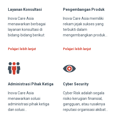
Layanan Konsultasi
Pengembangan Produk
Inova Care Asia
Inova Care Asia memiliki
menawarkan berbagai
rekam jejak sukses yang
layanan konsultasi di
terbukti dalam
bidang-bidang berikut:
mengembangkan produk
dan layanan bernilai tambah
bagi kliennya di Asia, Eropa,
Pelajari lebih lanjut
Pelajari lebih lanjut
dan AS. Kami bekerja
dengan mitra bisnis kami
untuk mencapai:
Administrasi Pihak Ketiga
Cyber Security
Inova Care Asia
Cyber Risk adalah segala
menawarkan solusi
risiko kerugian finansial,
administrasi pihak ketiga
gangguan, atau rusaknya
dan solusi
reputasi organisasi akibat
insource½outsource di
pelanggaran sistem