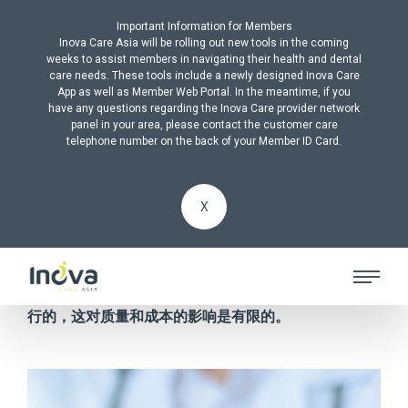
Important Information for Members
Inova Care Asia will be rolling out new tools in the coming
weeks to assist members in navigating their health and dental
care needs. These tools include a newly designed Inova Care
App as well as Member Web Portal. In the meantime, if you
have any questions regarding the Inova Care provider network
ALL PRODUCTS
panel in your area, please contact the customer care
telephone number on the back of your Member ID Card.
临床路径
X
世界上大多数国家的医疗保健费用正以惊人的速度增
长。今天，大多数利用率管理都是在回顾性的基础上进
行的，这对质量和成本的影响是有限的。